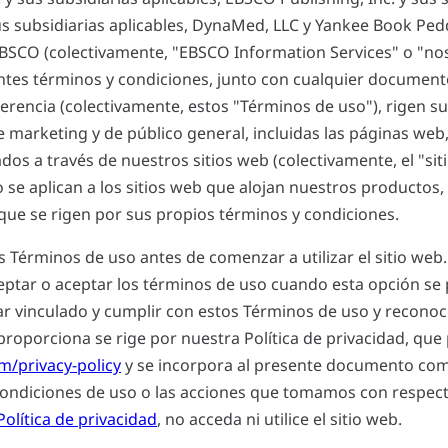
sus subsidiarias aplicables, DynaMed, LLC y Yankee Book Ped
EBSCO (colectivamente, "EBSCO Information Services" o "no
entes términos y condiciones, junto con cualquier documen
rencia (colectivamente, estos "Términos de uso"), rigen su
 marketing y de público general, incluidas las páginas web,
os a través de nuestros sitios web (colectivamente, el "sit
se aplican a los sitios web que alojan nuestros productos, 
 que se rigen por sus propios términos y condiciones.
Términos de uso antes de comenzar a utilizar el sitio web. Al
aceptar o aceptar los términos de uso cuando esta opción se 
r vinculado y cumplir con estos Términos de uso y reconoc
roporciona se rige por nuestra Política de privacidad, qu
om/privacy-policy
y se incorpora al presente documento como
Condiciones de uso o las acciones que tomamos con respect
Política de privacidad
, no acceda ni utilice el sitio web.