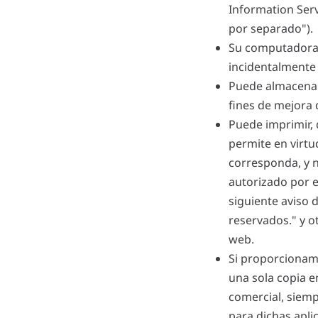
Information Serv
por separado").
Su computadora 
incidentalmente 
Puede almacenar
fines de mejora d
Puede imprimir, 
permite en virt
corresponda, y n
autorizado por e
siguiente aviso 
reservados." y o
web.
Si proporcionamo
una sola copia e
comercial, siemp
para dichas apli